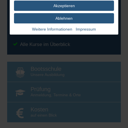
Akzeptieren
Bootsführerschein See
beginnt am 22.08.2026
Ablehnen
Bootsführerschein Binnen
Weitere Informationen
Impressum
beginnt am 22.08.2026
Alle Kurse im Überblick
Bootsschule
Unsere Ausbildung
Prüfung
Anmeldung, Termine & Orte
Kosten
auf einen Blick