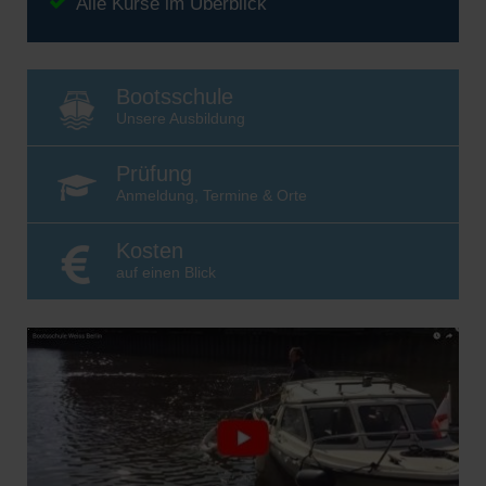
Alle Kurse im Überblick
Bootsschule
Unsere Ausbildung
Prüfung
Anmeldung, Termine & Orte
Kosten
auf einen Blick