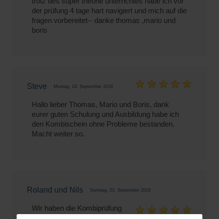
trotz des super theorie unterrichtes habe ich vor
der prüfung 4 tage hart navigiert und mich auf die
fragen vorbereitet-- danke thomas ,mario und
boris
Steve
Montag, 24. September 2018
Hallo lieber Thomas, Mario und Boris, dank
eurer guten Schulung und Ausbildung habe ich
den Kombischein ohne Probleme bestanden.
Macht weiter so.
Roland und Nils
Sonntag, 23. September 2018
Wir haben die Kombiprüfung
heute auf Anhieb bestanden!