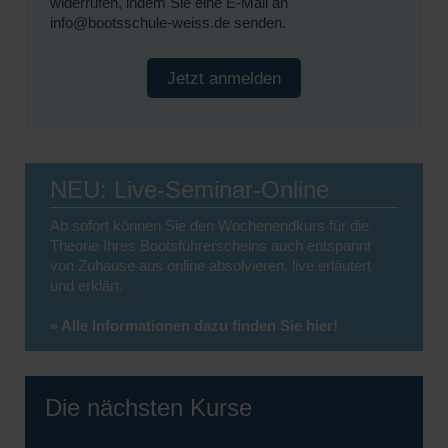
widerrufen, indem Sie eine E-Mail an
info@bootsschule-weiss.de senden.
Jetzt anmelden
NEU: Live-Seminar-Online
Ab sofort können Sie den Wochenendkurs für die
Theorie Ihres Bootsführerscheins auch entspannt
von Zuhause aus online absolvieren, live erläutert
und erklärt.
» Alle Informationen dazu finden Sie hier!
Die nächsten Kurse