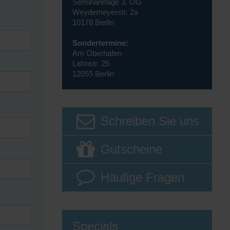
Seminaretage 3. OG
Weydemeyerstr. 2a
10178 Berlin
Sondertermine:
Am Oberhafen
Lahnstr. 25
12055 Berlin
Schreiben Sie uns
Gutscheine
Häufige Fragen
Specials