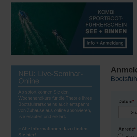
Anmel
NEU: Live-Seminar-
Bootsfüh
Online
Ab sofort können Sie den
Wochenendkurs für die Theorie Ihres
Datum
*
Bootsführerscheins auch entspannt
von Zuhause aus online absolvieren,
live erläutert und erklärt.
» Alle Informationen dazu finden
Anrede
*
Sie hier!
Herr