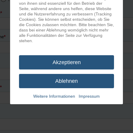
von ihnen sind essenziell für den Betrieb der
Seite, während andere uns helfen, diese Website
e
*
und die Nutzererfahrung zu verbessern (Tracking
Cookies). Sie können selbst entscheiden, ob Sie
die Cookies zulassen möchten. Bitte beachten Sie,
dass bei einer Ablehnung womöglich nicht mehr
alle Funktionalitäten der Seite zur Verfügung
me
*
stehen.
Akzeptieren
Ablehnen
.
*
Weitere Informationen
Impressum