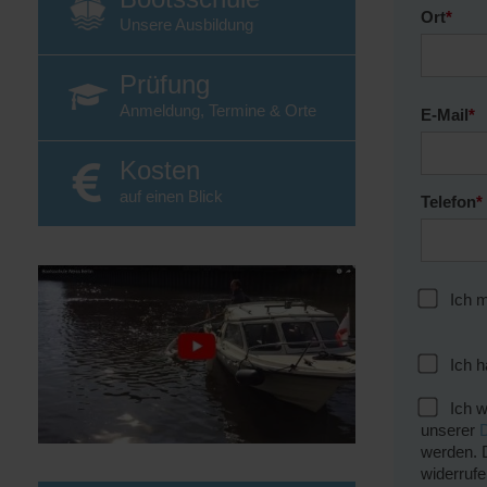
Ort
*
Unsere Ausbildung
Prüfung
Anmeldung, Termine & Orte
E-Mail
*
Kosten
auf einen Blick
Telefon
*
Ich m
Ich h
Ich w
unserer
werden. D
widerruf