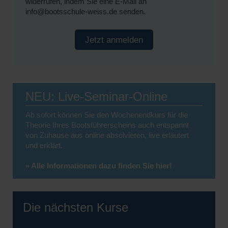
widerrufen, indem Sie eine E-Mail an
info@bootsschule-weiss.de senden.
Jetzt anmelden
NEU: Live-Seminar-Online
Ab sofort können Sie den Wochenendkurs für die
Theorie Ihres Bootsführerscheins auch entspannt
von Zuhause aus online absolvieren, live erläutert
und erklärt.
» Alle Informationen dazu finden Sie hier!
Die nächsten Kurse