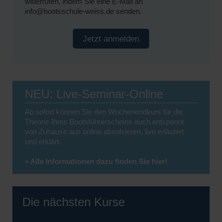
widerrufen, indem Sie eine E-Mail an
info@bootsschule-weiss.de senden.
Jetzt anmelden
NEU: Live-Seminar-Online
Ab sofort können Sie den Wochenendkurs für die
Theorie Ihres Bootsführerscheins auch entspannt
von Zuhause aus online absolvieren, live erläutert
und erklärt.
» Alle Informationen dazu finden Sie hier!
Die nächsten Kurse